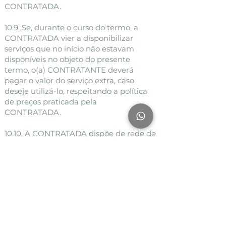
CONTRATADA.
10.9. Se, durante o curso do termo, a
CONTRATADA vier a disponibilizar
serviços que no início não estavam
disponíveis no objeto do presente
termo, o(a) CONTRATANTE deverá
pagar o valor do serviço extra, caso
deseje utilizá-lo, respeitando a política
de preços praticada pela
CONTRATADA.
10.10. A CONTRATADA dispõe de rede de
internet wireless, a qual fica permitido
ao(à) CONTRATANTE o seu uso, sendo
vedado a este fornecer a senha de
acesso a terceiros. Fica proibido ao(à)
CONTRATANTE acessar sites que
contenham conteúdo proibido e/ou que
coloque em risco o bom funcionamento
da rede.