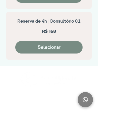
Reserva de 4h | Consultório 01
168
R$ 168
Reais
brasileiros
Selecionar
Siga nossas Redes Sociais
Rua Lauro Linhares, 2055 - sala 108 - Trindade,
Florianópolis - Santa Catarina, Brasil
CNPJ:
56.948.629
/0001-12
(48) 98854-7577